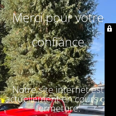
Merci pour votre
confiance
Notre site internet est
actuellement en cours de
fermeture.