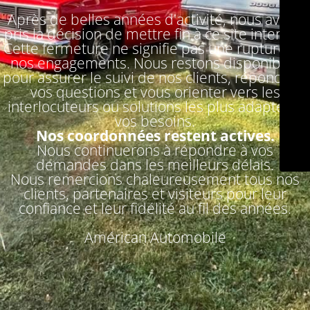
Après de belles années d'activité, nous avons
pris la décision de mettre fin à ce site internet.
Cette fermeture ne signifie pas une rupture de
nos engagements. Nous restons disponibles
pour assurer le suivi de nos clients, répondre à
vos questions et vous orienter vers les
interlocuteurs ou solutions les plus adaptés à
vos besoins.
Nos coordonnées restent actives.
Nous continuerons à répondre à vos
demandes dans les meilleurs délais.
Nous remercions chaleureusement tous nos
clients, partenaires et visiteurs pour leur
confiance et leur fidélité au fil des années.
Américan Automobile