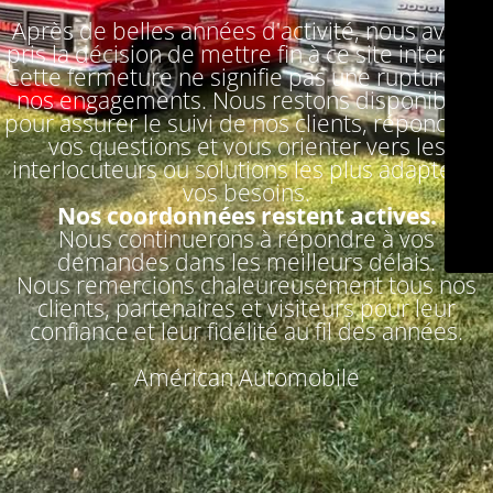
Après de belles années d'activité, nous avons
pris la décision de mettre fin à ce site internet.
Cette fermeture ne signifie pas une rupture de
nos engagements. Nous restons disponibles
pour assurer le suivi de nos clients, répondre à
vos questions et vous orienter vers les
interlocuteurs ou solutions les plus adaptés à
vos besoins.
Nos coordonnées restent actives.
Nous continuerons à répondre à vos
demandes dans les meilleurs délais.
Nous remercions chaleureusement tous nos
clients, partenaires et visiteurs pour leur
confiance et leur fidélité au fil des années.
Américan Automobile