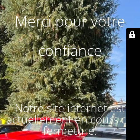
Merci pour votre
confiance
Notre site internet est
actuellement en cours de
fermeture.