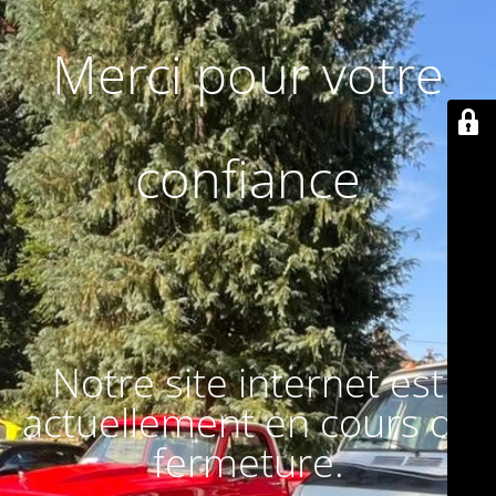
Merci pour votre
confiance
Notre site internet est
actuellement en cours de
fermeture.