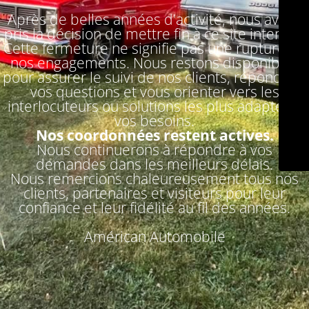
Après de belles années d'activité, nous avons
pris la décision de mettre fin à ce site internet.
Cette fermeture ne signifie pas une rupture de
nos engagements. Nous restons disponibles
pour assurer le suivi de nos clients, répondre à
vos questions et vous orienter vers les
interlocuteurs ou solutions les plus adaptés à
vos besoins.
Nos coordonnées restent actives.
Nous continuerons à répondre à vos
demandes dans les meilleurs délais.
Nous remercions chaleureusement tous nos
clients, partenaires et visiteurs pour leur
confiance et leur fidélité au fil des années.
Américan Automobile