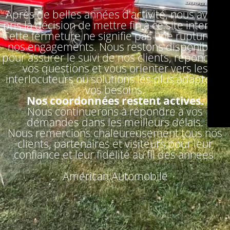
Après de belles années d'activité, nous avons
pris la décision de mettre fin à ce site internet.
Cette fermeture ne signifie pas une rupture de
nos engagements. Nous restons disponibles
pour assurer le suivi de nos clients, répondre à
vos questions et vous orienter vers les
interlocuteurs ou solutions les plus adaptés à
vos besoins.
Nos coordonnées restent actives.
Nous continuerons à répondre à vos
demandes dans les meilleurs délais.
Nous remercions chaleureusement tous nos
clients, partenaires et visiteurs pour leur
confiance et leur fidélité au fil des années.
Américan Automobile