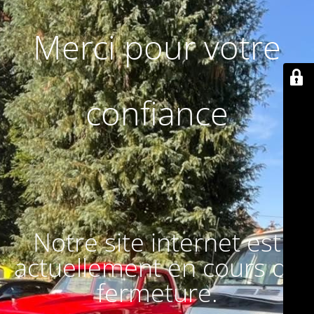
Merci pour votre
confiance
Notre site internet est
actuellement en cours de
fermeture.