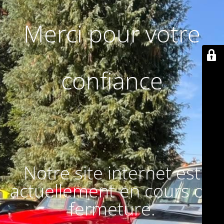
Merci pour votre
confiance
Notre site internet est
actuellement en cours de
fermeture.