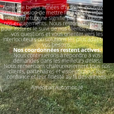
Après de belles années d'activité, nous avons
pris la décision de mettre fin à ce site internet.
Cette fermeture ne signifie pas une rupture de
nos engagements. Nous restons disponibles
pour assurer le suivi de nos clients, répondre à
vos questions et vous orienter vers les
interlocuteurs ou solutions les plus adaptés à
vos besoins.
Nos coordonnées restent actives.
Nous continuerons à répondre à vos
demandes dans les meilleurs délais.
Nous remercions chaleureusement tous nos
clients, partenaires et visiteurs pour leur
confiance et leur fidélité au fil des années.
Américan Automobile