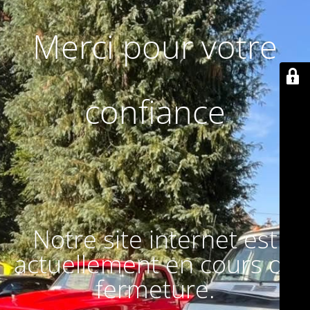
Merci pour votre
confiance
Notre site internet est
actuellement en cours de
fermeture.