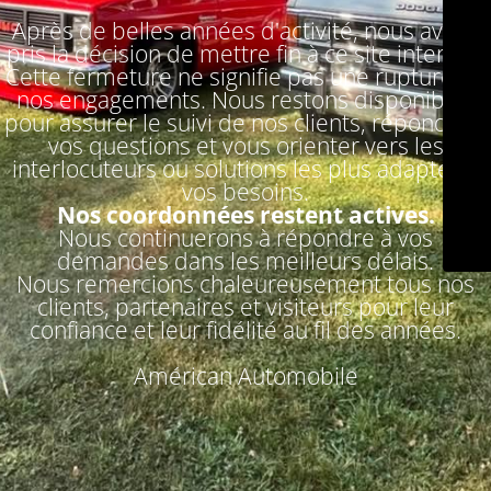
Après de belles années d'activité, nous avons
pris la décision de mettre fin à ce site internet.
Cette fermeture ne signifie pas une rupture de
nos engagements. Nous restons disponibles
pour assurer le suivi de nos clients, répondre à
vos questions et vous orienter vers les
interlocuteurs ou solutions les plus adaptés à
vos besoins.
Nos coordonnées restent actives.
Nous continuerons à répondre à vos
demandes dans les meilleurs délais.
Nous remercions chaleureusement tous nos
clients, partenaires et visiteurs pour leur
confiance et leur fidélité au fil des années.
Américan Automobile